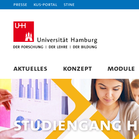
Presse
KUS-Portal
STiNE
AKTUELLES
KONZEPT
MODULE
Studiengang HI