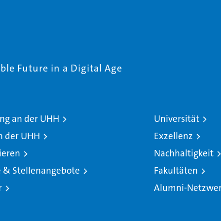
le Future in a Digital Age
ng an der UHH
Universität
n der UHH
Exzellenz
ieren
Nachhaltigkeit
e & Stellenangebote
Fakultäten
r
Alumni-Netzwe