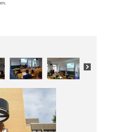
den.
2 / 9
UHH/MHE