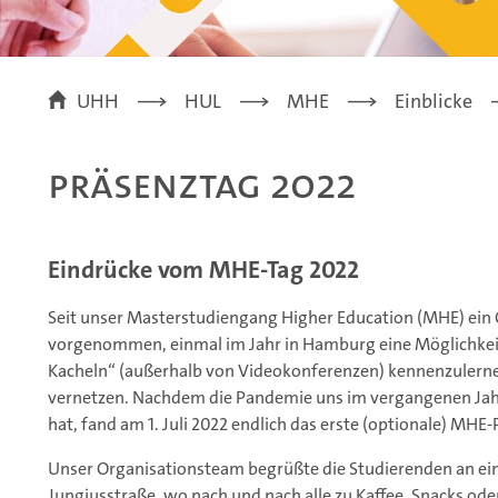
UHH
HUL
MHE
Einblicke
Präsenztag 2022
Eindrücke vom MHE-Tag 2022
Seit unser Masterstudiengang Higher Education (MHE) ein O
vorgenommen, einmal im Jahr in Hamburg eine Möglichkeit
Kacheln“ (außerhalb von Videokonferenzen) kennenzulernen
vernetzen. Nachdem die Pandemie uns im vergangenen Jah
hat, fand am 1. Juli 2022 endlich das erste (optionale) MHE-
Unser Organisationsteam begrüßte die Studierenden an e
Jungiusstraße, wo nach und nach alle zu Kaffee, Snacks od